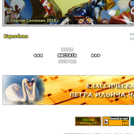
КО
CO