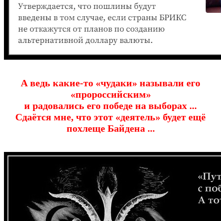
А ведь какие-то «чудаки» называли его
«пророссийским»
и радовались его победе на выборах ...
Сдаётся мне, что этот «деятель» будет ещё
похлеще Байдена ...