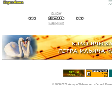
КО
CO
© 2008-2026 Автор и Web-мастер - Сергей Селюн